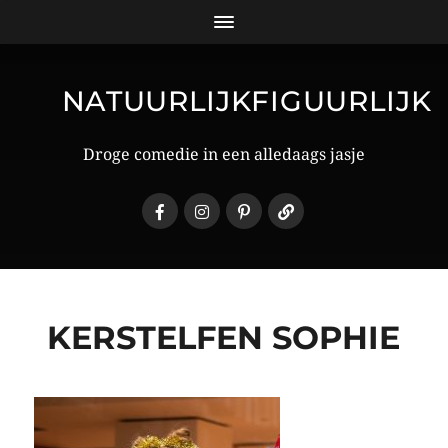
NATUURLIJKFIGUURLIJK
Droge comedie in een alledaags jasje
KERSTELFEN SOPHIE