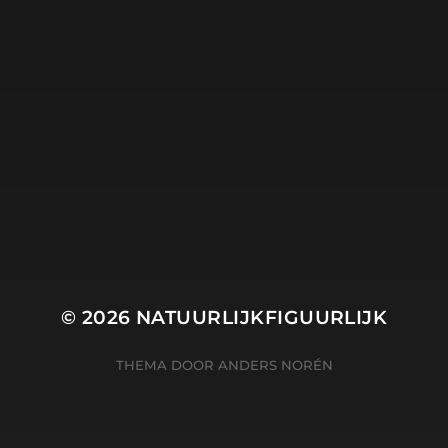
© 2026
NATUURLIJKFIGUURLIJK
THEMA DOOR
ANDERS NORÉN